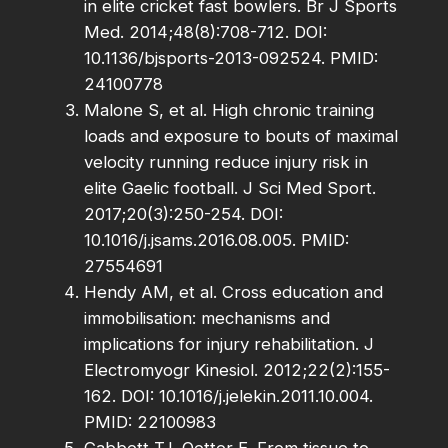
in elite cricket fast bowlers. Br J Sports
Med. 2014;48(8):708-712. DOI:
10.1136/bjsports-2013-092524. PMID:
24100778
Malone S, et al. High chronic training
loads and exposure to bouts of maximal
velocity running reduce injury risk in
elite Gaelic football. J Sci Med Sport.
2017;20(3):250-254. DOI:
10.1016/j.jsams.2016.08.005. PMID:
27554691
Hendy AM, et al. Cross education and
immobilisation: mechanisms and
implications for injury rehabilitation. J
Electromyogr Kinesiol. 2012;22(2):155-
162. DOI: 10.1016/j.jelekin.2011.10.004.
PMID: 22100983