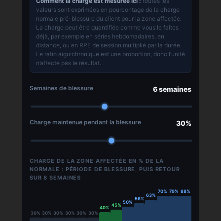
Comment la charge est mesurée ici :
toutes les
valeurs sont exprimées en pourcentage de la charge
normale pré-blessure du client pour la zone affectée.
La charge peut être quantifiée comme vous le faites
déjà, par exemple en séries hebdomadaires, en
distance, ou en RPE de session multiplié par la durée.
Le ratio aigu:chronique est une proportion, donc l’unité
n’affecte pas le résultat.
Semaines de blessure
6 semaines
Charge maintenue pendant la blessure
30%
CHARGE DE LA ZONE AFFECTÉE EN % DE LA
NORMALE : PÉRIODE DE BLESSURE, PUIS RETOUR
SUR 8 SEMAINES
70%
79%
88%
63%
56%
50%
45%
40%
30%
30%
30%
30%
30%
30%