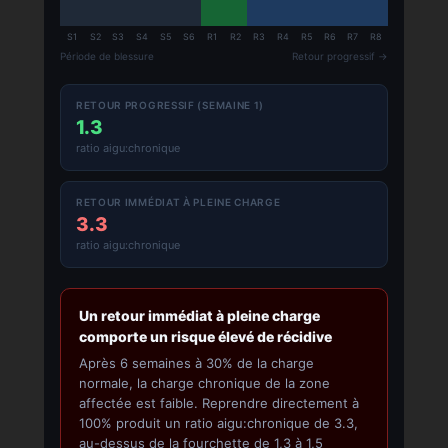
S1
S2
S3
S4
S5
S6
R1
R2
R3
R4
R5
R6
R7
R8
Période de blessure
Retour progressif →
RETOUR PROGRESSIF (SEMAINE 1)
1.3
ratio aigu:chronique
RETOUR IMMÉDIAT À PLEINE CHARGE
3.3
ratio aigu:chronique
Un retour immédiat à pleine charge
comporte un risque élevé de récidive
Après 6 semaines à 30% de la charge
normale, la charge chronique de la zone
affectée est faible. Reprendre directement à
100% produit un ratio aigu:chronique de 3.3,
au-dessus de la fourchette de 1,3 à 1,5