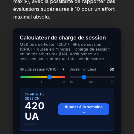
max »), avec la possibilité de rapporter des
évaluations supérieures à 10 pour un effort
maximal absolu.
Calculateur de charge de session
Méthode de Foster (2001) : RPE de session
(CR10) × durée en minutes = charge de session
en unités arbitraires (UA). Additionnez les
sessions pour obtenir un total hebdomadaire.
RPE de session (CR10)
7
Durée (minutes)
60
1
5
10
10
90
180
CHARGE DE
SESSION
420
Ajouter à la semaine
→
UA
7 × 60