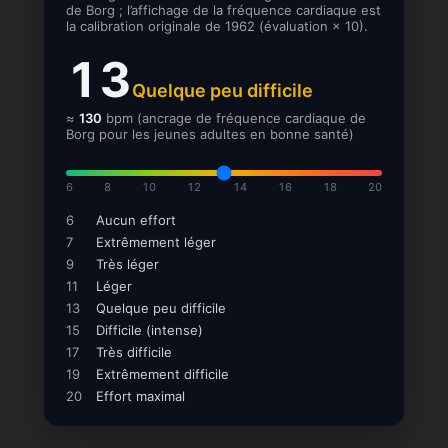
de Borg ; l’affichage de la fréquence cardiaque est
la calibration originale de 1962 (évaluation × 10).
13
Quelque peu difficile
≈
130
bpm (ancrage de fréquence cardiaque de
Borg pour les jeunes adultes en bonne santé)
6
8
10
12
14
16
18
20
6
Aucun effort
7
Extrêmement léger
9
Très léger
11
Léger
13
Quelque peu difficile
15
Difficile (intense)
17
Très difficile
19
Extrêmement difficile
20
Effort maximal