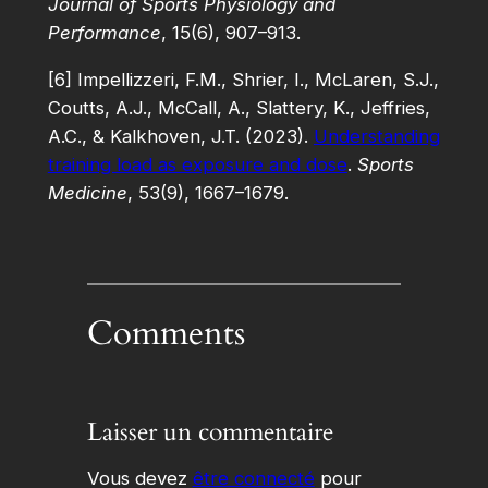
Journal of Sports Physiology and
Performance
, 15(6), 907–913.
[6] Impellizzeri, F.M., Shrier, I., McLaren, S.J.,
Coutts, A.J., McCall, A., Slattery, K., Jeffries,
A.C., & Kalkhoven, J.T. (2023).
Understanding
training load as exposure and dose
.
Sports
Medicine
, 53(9), 1667–1679.
Comments
Laisser un commentaire
Vous devez
être connecté
pour