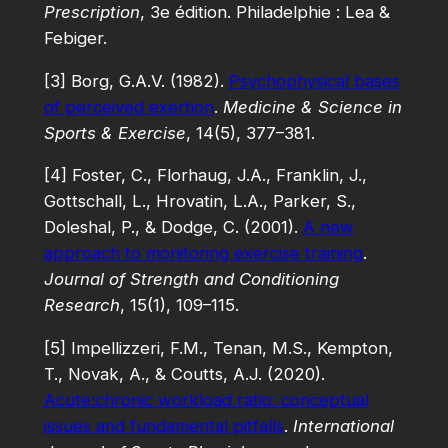
Prescription
, 3e édition. Philadelphie : Lea &
Febiger.
[3] Borg, G.A.V. (1982).
Psychophysical bases
of perceived exertion
.
Medicine & Science in
Sports & Exercise
, 14(5), 377–381.
[4] Foster, C., Florhaug, J.A., Franklin, J.,
Gottschall, L., Hrovatin, L.A., Parker, S.,
Doleshal, P., & Dodge, C. (2001).
A new
approach to monitoring exercise training
.
Journal of Strength and Conditioning
Research
, 15(1), 109–115.
[5] Impellizzeri, F.M., Tenan, M.S., Kempton,
T., Novak, A., & Coutts, A.J. (2020).
Acute:chronic workload ratio: conceptual
issues and fundamental pitfalls
.
International