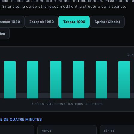
ole ci-dessous alterne effort intense et récupération. Passez de l’un à 
l’intensité, la durée et le repos modifient la structure de la séance.
années 1930
Zatopek 1952
Tabata 1996
Sprint (Gibala)
ien
QUA
8 séries · 20s intense / 10s repos · 4 min total
E DE QUATRE MINUTES
REPOS
SÉRIES