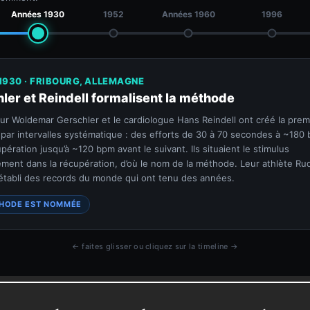
Années 1930
1952
Années 1960
1996
1930 · FRIBOURG, ALLEMAGNE
ler et Reindell formalisent la méthode
eur Woldemar Gerschler et le cardiologue Hans Reindell ont créé la prem
ar intervalles systématique : des efforts de 30 à 70 secondes à ~180
pération jusqu’à ~120 bpm avant le suivant. Ils situaient le stimulus
ement dans la récupération, d’où le nom de la méthode. Leur athlète Rud
établi des records du monde qui ont tenu des années.
THODE EST NOMMÉE
← faites glisser ou cliquez sur la timeline →