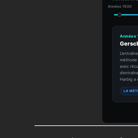
Années 1930
Années 
Gersch
L’entraîn
méthode p
avec récu
d’entraîn
Harbig a 
LA MÉ