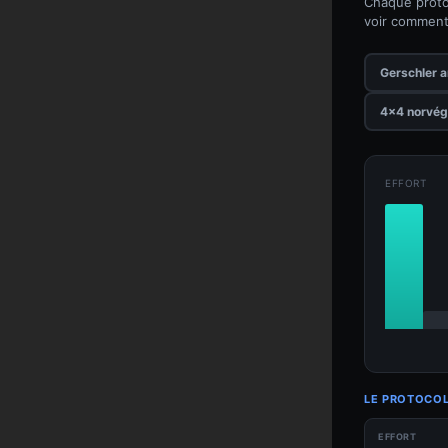
Chaque protoc
voir comment 
Gerschler 
4×4 norvég
EFFORT
LE PROTOCOL
EFFORT