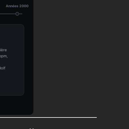
Années 2000
ière
 bpm,
olf