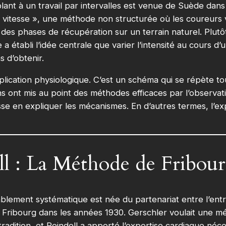
nt à un travail par intervalles est venue de Suède dans
 vitesse », une méthode non structurée où les coureurs v
des phases de récupération sur un terrain naturel. Plutôt
a établi l’idée centrale que varier l’intensité au cours d
s d’obtenir.
plication physiologique. C’est un schéma qui se répète to
ens ont mis au point des méthodes efficaces par l’observat
se en expliquer les mécanismes. En d’autres termes, l’expl
ll : La Méthode de Fribou
ablement systématique est née du partenariat entre l’en
de Fribourg dans les années 1930. Gerschler voulait une 
tradition, et Reindell a apporté l’expertise cardiaque néce