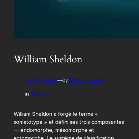
William Sheldon
Avr 29, 2026
—
Walter Clayton
by
in
Afitpilot
William Sheldon a forgé le terme «
somatotype » et défini ses trois composantes
— endomorphe, mésomorphe et
ectomorphe. Le système de classification