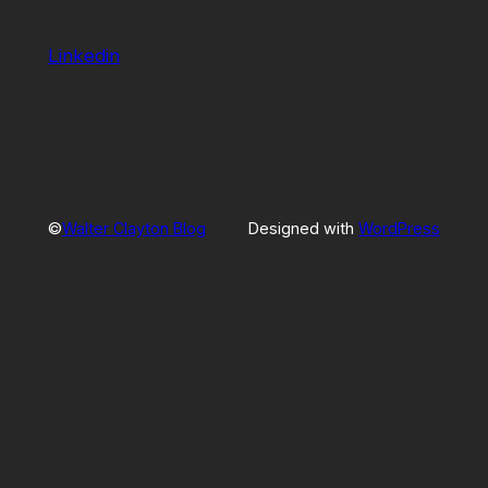
Linkedin
©
Walter Clayton Blog
Designed with
WordPress